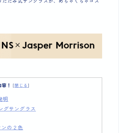
りたたみ式サングラスが、めちゃくちゃコス
内容！
[
閉じる
]
発明
ングサングラス
ウンの２色