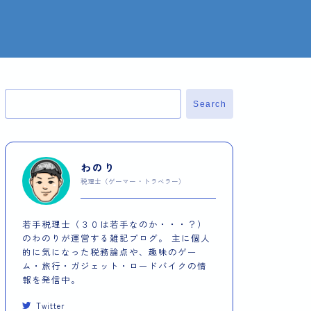
Search
わのり
税理士（ゲーマー・トラベラー）
若手税理士（３０は若手なのか・・・？）
のわのりが運営する雑記ブログ。 主に個人
的に気になった税務論点や、趣味のゲー
ム・旅行・ガジェット・ロードバイクの情
報を発信中。
Twitter